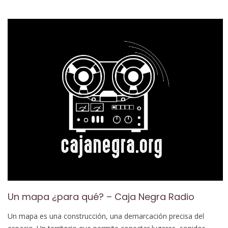
Un mapa ¿para qué? – Caja Negra Radio
Un mapa es una construcción, una demarcación precisa del