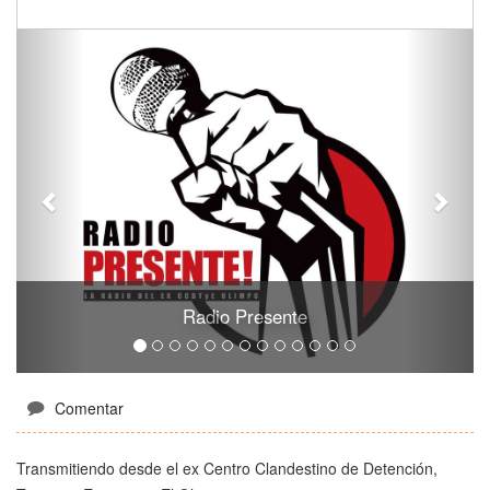
P
N
r
e
e
x
v
t
i
o
u
s
Radio Presente
en
Comentar
Presente
Transmitiendo desde el ex Centro Clandestino de Detención,