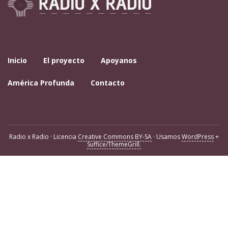
Inicio
El proyecto
Apoyanos
América Profunda
Contacto
Radio x Radio · Licencia
Creative Commons BY-SA
· Usamos
WordPress
+
Suffice/ThemeGrill.