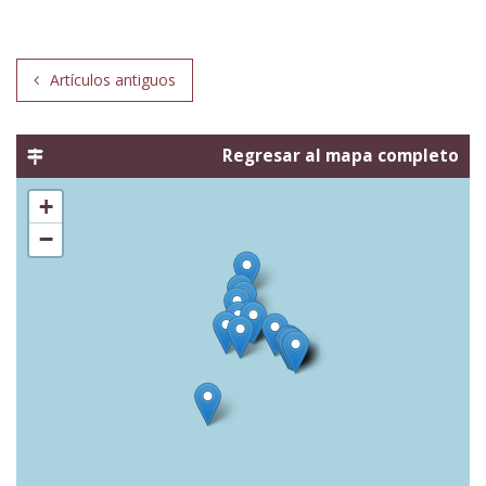
Navegación
Artículos antiguos
de
entradas
Regresar al mapa completo
+
−