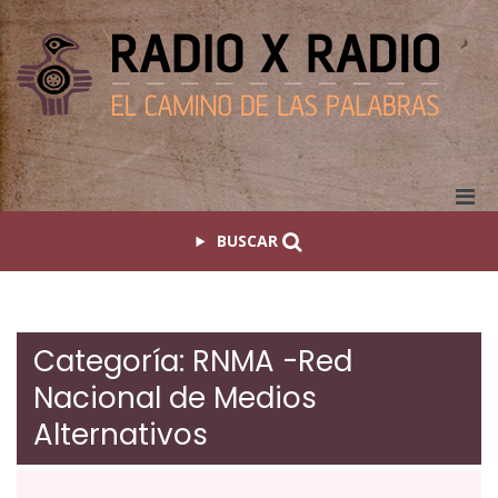
Saltar
al
contenido
Rad
El
x
camin
Rad
de las
palab
Pri
Men
BUSCAR
for
Mobi
Categoría:
RNMA -Red
Nacional de Medios
Alternativos